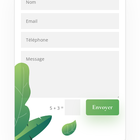
Envoyer
=
5 + 3